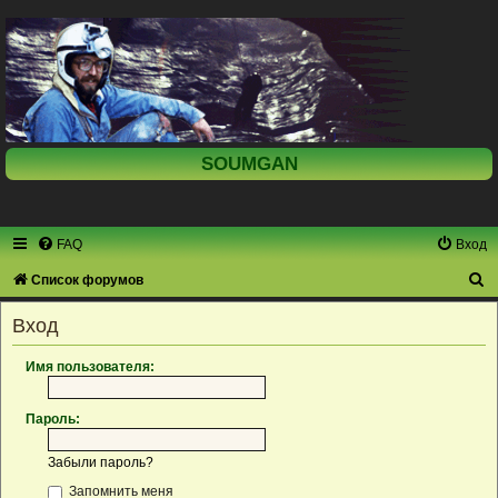
SOUMGAN
FAQ
Вход
П
Список форумов
о
Вход
и
с
Имя пользователя:
к
Пароль:
Забыли пароль?
Запомнить меня