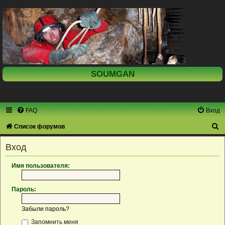
SOUMGAN
FAQ
Вход
П
Список форумов
о
Вход
и
с
Имя пользователя:
к
Пароль:
Забыли пароль?
Запомнить меня