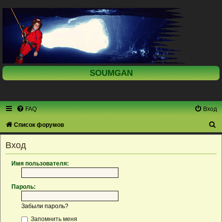
SOUMGAN
FAQ
Вход
П
Список форумов
о
Вход
и
с
Имя пользователя:
к
Пароль:
Забыли пароль?
Запомнить меня