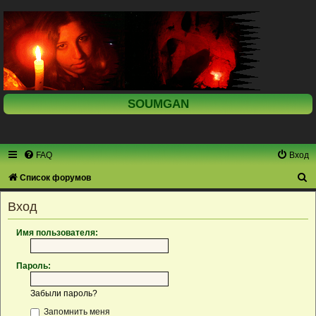
SOUMGAN
FAQ
Вход
П
Список форумов
о
Вход
и
с
Имя пользователя:
к
Пароль:
Забыли пароль?
Запомнить меня