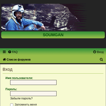
SOUMGAN
FAQ
Вход
П
Список форумов
о
Вход
и
с
Имя пользователя:
к
Пароль:
Забыли пароль?
Запомнить меня