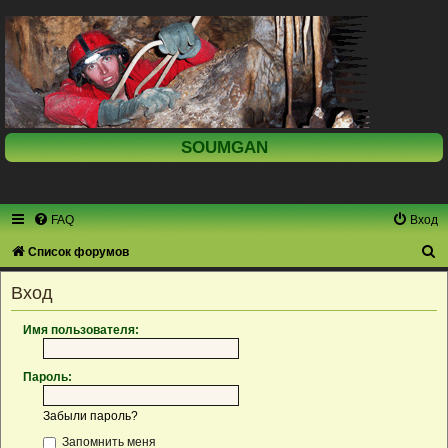
SOUMGAN
FAQ
Вход
П
Список форумов
о
Вход
и
с
Имя пользователя:
к
Пароль:
Забыли пароль?
Запомнить меня