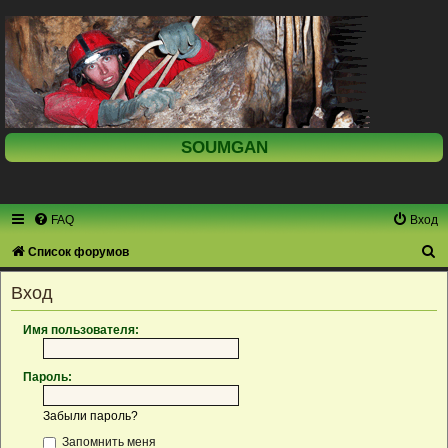
SOUMGAN
FAQ
Вход
П
Список форумов
о
Вход
и
с
Имя пользователя:
к
Пароль:
Забыли пароль?
Запомнить меня