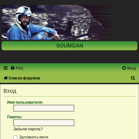
SOUMGAN
FAQ
Вход
П
Список форумов
о
Вход
и
с
Имя пользователя:
к
Пароль:
Забыли пароль?
Запомнить меня