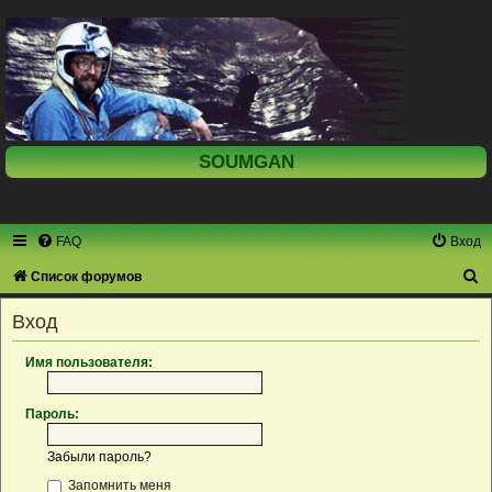
SOUMGAN
FAQ
Вход
П
Список форумов
о
Вход
и
с
Имя пользователя:
к
Пароль:
Забыли пароль?
Запомнить меня