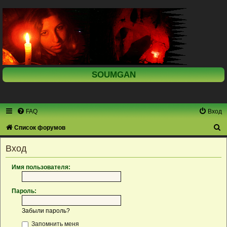
SOUMGAN
FAQ
Вход
П
Список форумов
о
Вход
и
с
Имя пользователя:
к
Пароль:
Забыли пароль?
Запомнить меня