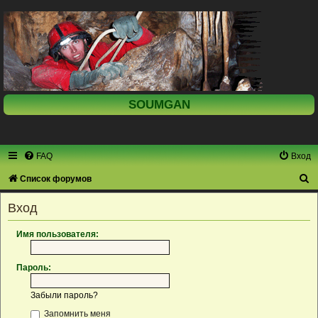
SOUMGAN
FAQ
Вход
П
Список форумов
о
Вход
и
с
Имя пользователя:
к
Пароль:
Забыли пароль?
Запомнить меня