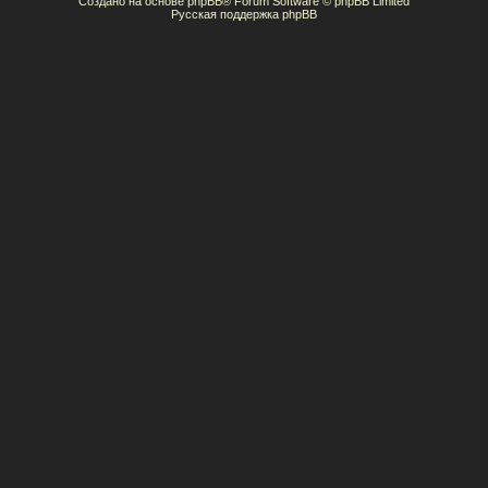
Создано на основе
phpBB
® Forum Software © phpBB Limited
Русская поддержка phpBB