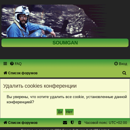
SOUMGAN
FAQ
Вход
П
Список форумов
о
Удалить cookies конференции
и
с
Вы уверены, что хотите удалить все cookie, установленные данной
конференцией?
к
Список форумов
Часовой пояс:
UTC+02:00