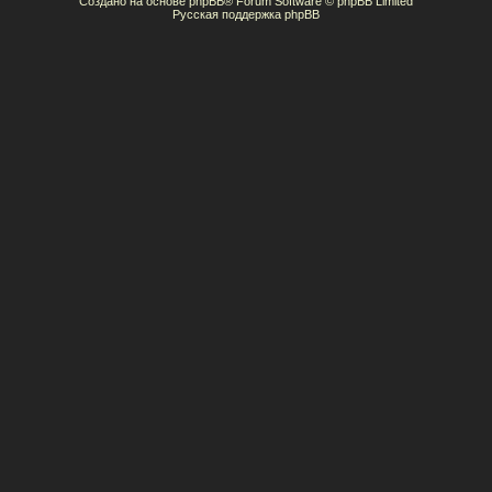
Создано на основе
phpBB
® Forum Software © phpBB Limited
Русская поддержка phpBB