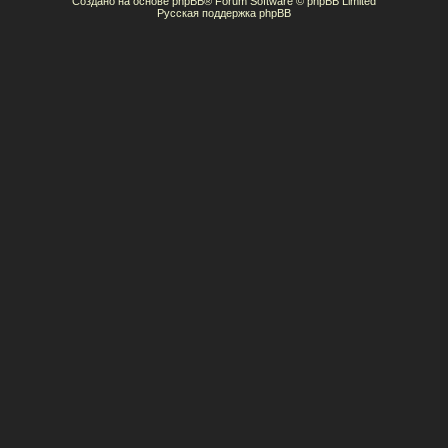
Создано на основе
phpBB
® Forum Software © phpBB Limited
Русская поддержка phpBB