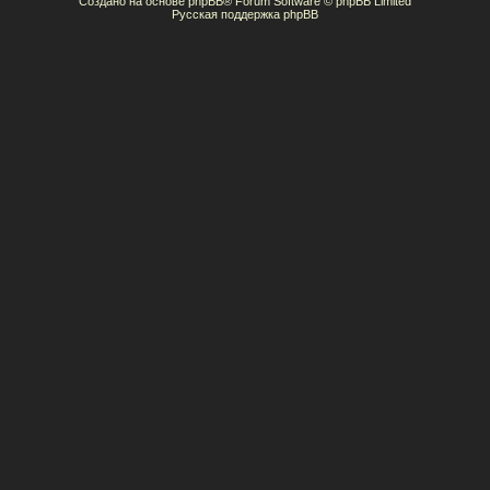
Создано на основе
phpBB
® Forum Software © phpBB Limited
Русская поддержка phpBB