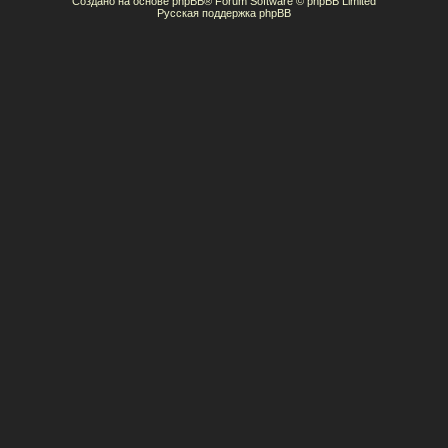
Создано на основе
phpBB
® Forum Software © phpBB Limited
Русская поддержка phpBB