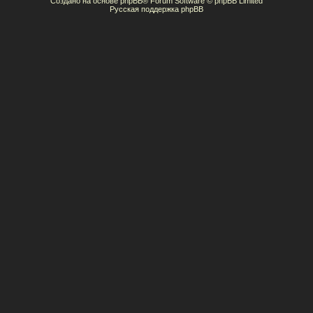
Создано на основе
phpBB
® Forum Software © phpBB Limited
Русская поддержка phpBB