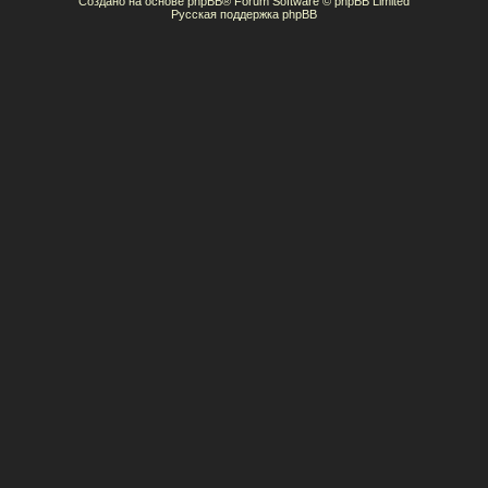
Создано на основе
phpBB
® Forum Software © phpBB Limited
Русская поддержка phpBB