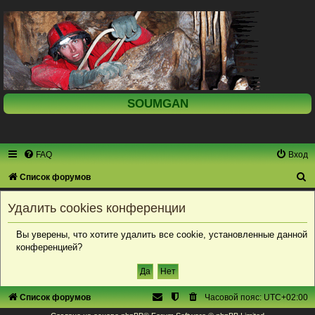
SOUMGAN
FAQ
Вход
П
Список форумов
о
Удалить cookies конференции
и
с
Вы уверены, что хотите удалить все cookie, установленные данной
конференцией?
к
Список форумов
Часовой пояс:
UTC+02:00