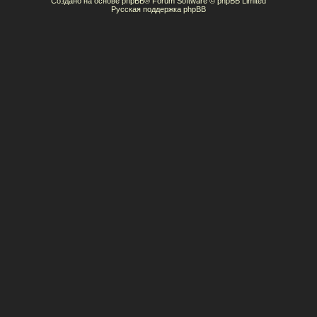
Создано на основе
phpBB
® Forum Software © phpBB Limited
Русская поддержка phpBB