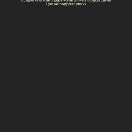
Создано на основе
phpBB
® Forum Software © phpBB Limited
Русская поддержка phpBB