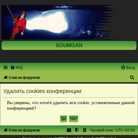
SOUMGAN
FAQ
Вход
П
Список форумов
о
Удалить cookies конференции
и
с
Вы уверены, что хотите удалить все cookie, установленные данной
конференцией?
к
Список форумов
Часовой пояс:
UTC+02:00