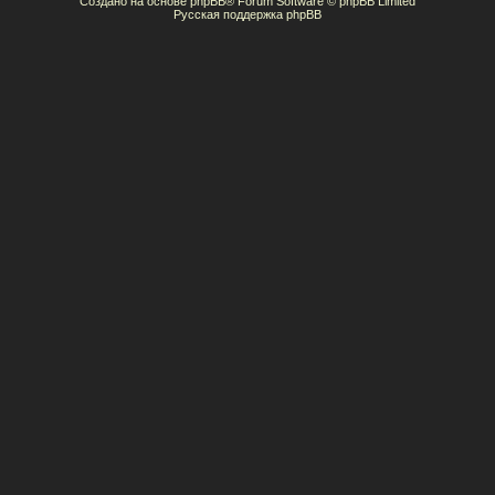
Создано на основе
phpBB
® Forum Software © phpBB Limited
Русская поддержка phpBB