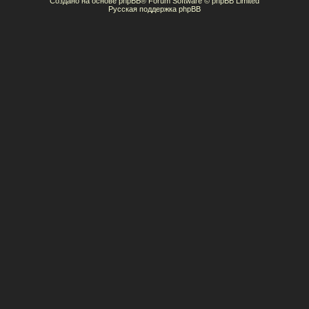
Создано на основе
phpBB
® Forum Software © phpBB Limited
Русская поддержка phpBB