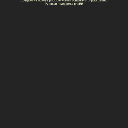
Создано на основе
phpBB
® Forum Software © phpBB Limited
Русская поддержка phpBB