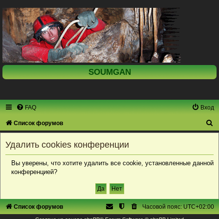
SOUMGAN
FAQ
Вход
П
Список форумов
о
Удалить cookies конференции
и
с
Вы уверены, что хотите удалить все cookie, установленные данной
конференцией?
к
Список форумов
Часовой пояс:
UTC+02:00