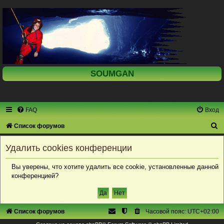
SOUMGAN
FAQ
Вход
П
Список форумов
о
Удалить cookies конференции
и
с
Вы уверены, что хотите удалить все cookie, установленные данной
конференцией?
к
Список форумов
Часовой пояс:
UTC+02:00