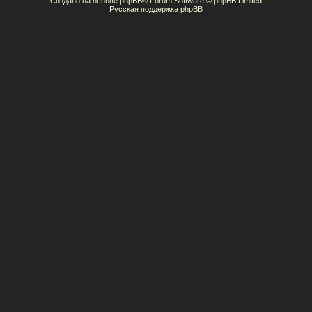
Создано на основе
phpBB
® Forum Software © phpBB Limited
Русская поддержка phpBB