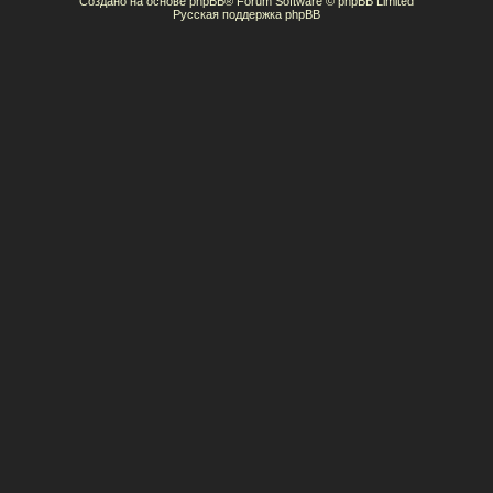
Создано на основе
phpBB
® Forum Software © phpBB Limited
Русская поддержка phpBB