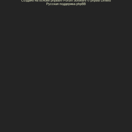
Создано на основе
phpBB
® Forum Software © phpBB Limited
Русская поддержка phpBB