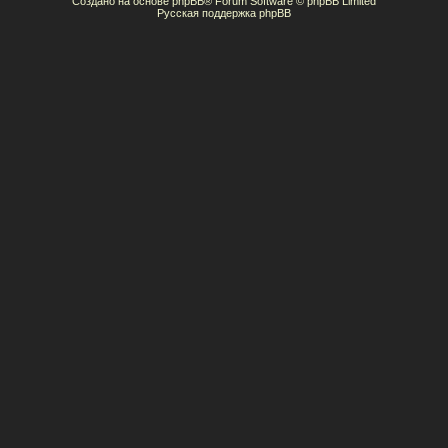
Создано на основе
phpBB
® Forum Software © phpBB Limited
Русская поддержка phpBB