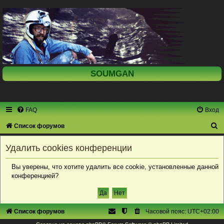
SOUMGAN
FAQ
Вход
П
Список форумов
о
Удалить cookies конференции
и
с
Вы уверены, что хотите удалить все cookie, установленные данной
конференцией?
к
Список форумов
Часовой пояс:
UTC+02:00