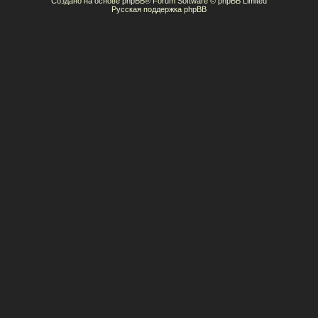
Создано на основе
phpBB
® Forum Software © phpBB Limited
Русская поддержка phpBB