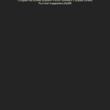
Создано на основе
phpBB
® Forum Software © phpBB Limited
Русская поддержка phpBB