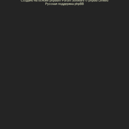
Создано на основе
phpBB
® Forum Software © phpBB Limited
Русская поддержка phpBB