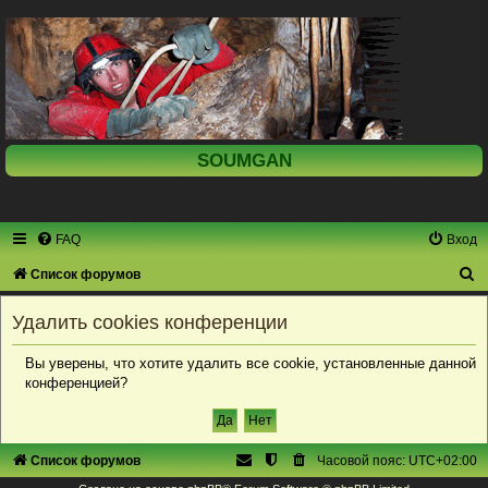
SOUMGAN
FAQ
Вход
П
Список форумов
о
Удалить cookies конференции
и
с
Вы уверены, что хотите удалить все cookie, установленные данной
конференцией?
к
Список форумов
Часовой пояс:
UTC+02:00