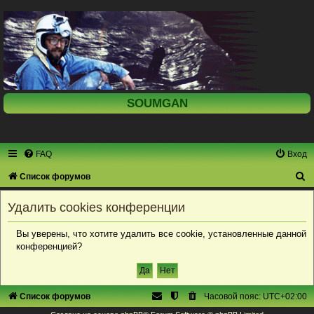
SOUMGAN
FAQ
Вход
П
Список форумов
о
Удалить cookies конференции
и
с
Вы уверены, что хотите удалить все cookie, установленные данной
конференцией?
к
Список форумов
Часовой пояс:
UTC+02:00