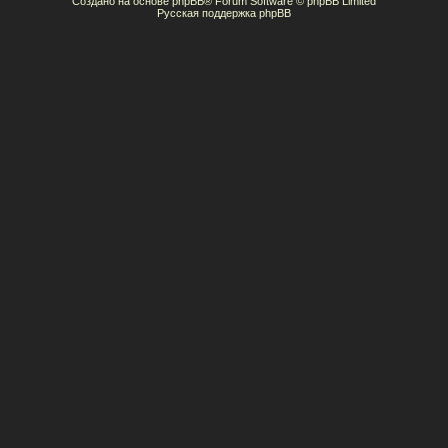
Создано на основе
phpBB
® Forum Software © phpBB Limited
Русская поддержка phpBB