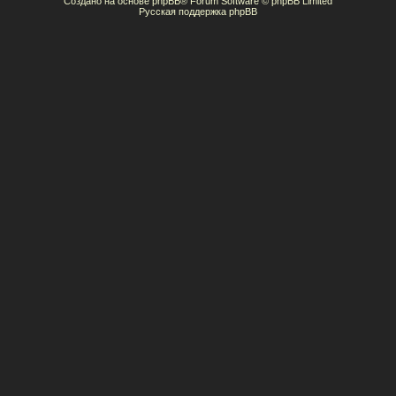
Создано на основе
phpBB
® Forum Software © phpBB Limited
Русская поддержка phpBB