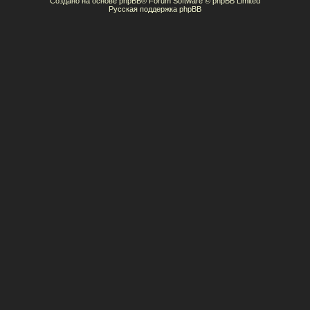
Создано на основе
phpBB
® Forum Software © phpBB Limited
Русская поддержка phpBB