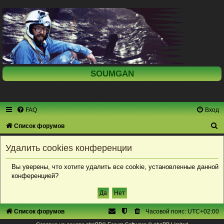
SOUMGAN
FAQ
Вход
П
Список форумов
о
Удалить cookies конференции
и
с
Вы уверены, что хотите удалить все cookie, установленные данной
конференцией?
к
Список форумов
Часовой пояс:
UTC+02:00