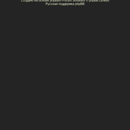
Создано на основе
phpBB
® Forum Software © phpBB Limited
Русская поддержка phpBB