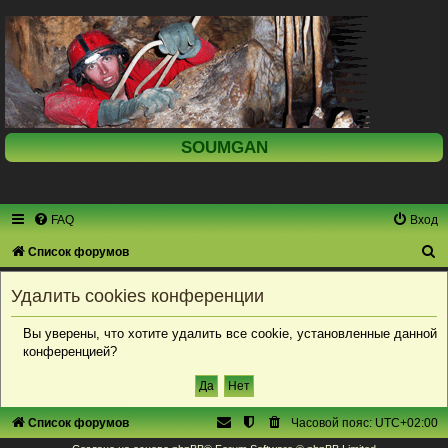
SOUMGAN
FAQ
Вход
П
Список форумов
о
Удалить cookies конференции
и
с
Вы уверены, что хотите удалить все cookie, установленные данной
конференцией?
к
Список форумов
Часовой пояс:
UTC+02:00