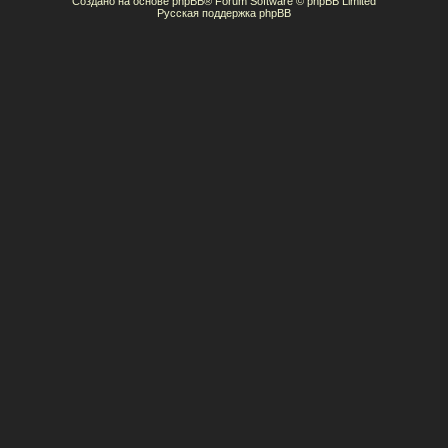
Создано на основе
phpBB
® Forum Software © phpBB Limited
Русская поддержка phpBB