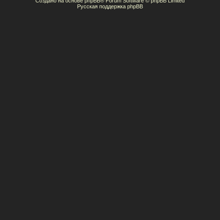
Создано на основе
phpBB
® Forum Software © phpBB Limited
Русская поддержка phpBB