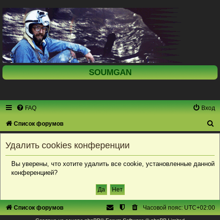
SOUMGAN
FAQ
Вход
П
Список форумов
о
Удалить cookies конференции
и
с
Вы уверены, что хотите удалить все cookie, установленные данной
конференцией?
к
Список форумов
Часовой пояс:
UTC+02:00