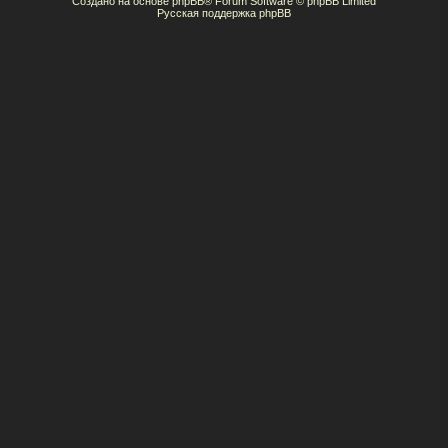
Создано на основе
phpBB
® Forum Software © phpBB Limited
Русская поддержка phpBB