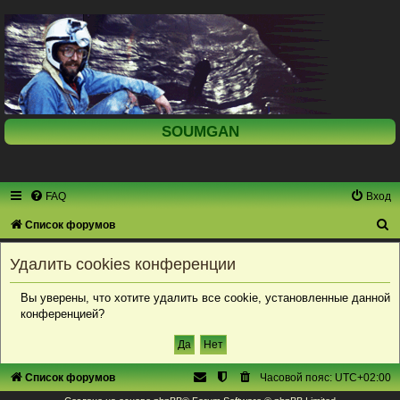
SOUMGAN
FAQ
Вход
П
Список форумов
о
Удалить cookies конференции
и
с
Вы уверены, что хотите удалить все cookie, установленные данной
конференцией?
к
Список форумов
Часовой пояс:
UTC+02:00