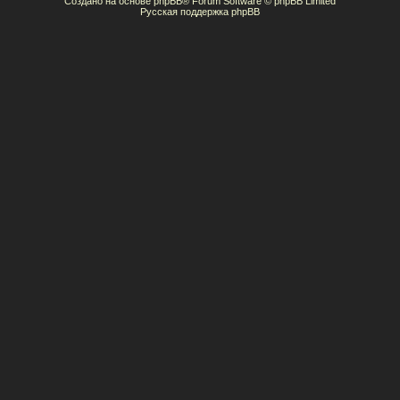
Создано на основе
phpBB
® Forum Software © phpBB Limited
Русская поддержка phpBB