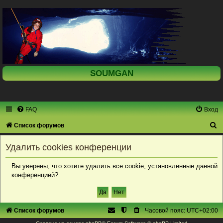
SOUMGAN
FAQ
Вход
П
Список форумов
о
Удалить cookies конференции
и
с
Вы уверены, что хотите удалить все cookie, установленные данной
конференцией?
к
Список форумов
Часовой пояс:
UTC+02:00