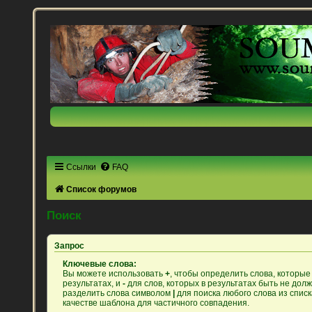
Ссылки
FAQ
Список форумов
Поиск
Запрос
Ключевые слова:
Вы можете использовать
+
, чтобы определить слова, которые
результатах, и
-
для слов, которых в результатах быть не дол
разделить слова символом
|
для поиска любого слова из спис
качестве шаблона для частичного совпадения.