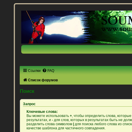
Ссылки
FAQ
Список форумов
Поиск
Запрос
Ключевые слова:
Вы можете использовать
+
, чтобы определить слова, которые
результатах, и
-
для слов, которых в результатах быть не дол
разделить слова символом
|
для поиска любого слова из спис
качестве шаблона для частичного совпадения.