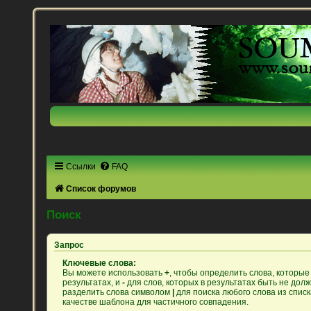
Ссылки
FAQ
Список форумов
Поиск
Запрос
Ключевые слова:
Вы можете использовать
+
, чтобы определить слова, которые
результатах, и
-
для слов, которых в результатах быть не дол
разделить слова символом
|
для поиска любого слова из спис
качестве шаблона для частичного совпадения.