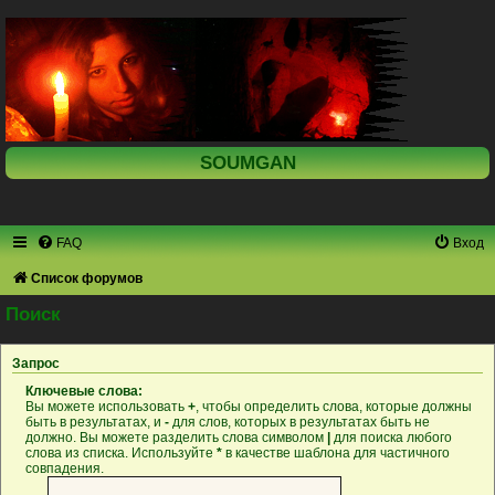
SOUMGAN
FAQ
Вход
Список форумов
Поиск
Запрос
Ключевые слова:
Вы можете использовать
+
, чтобы определить слова, которые должны
быть в результатах, и
-
для слов, которых в результатах быть не
должно. Вы можете разделить слова символом
|
для поиска любого
слова из списка. Используйте
*
в качестве шаблона для частичного
совпадения.