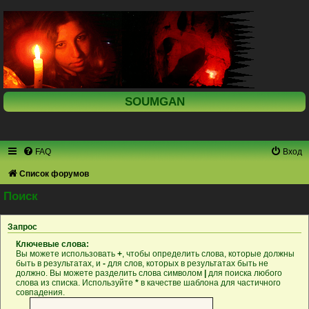
SOUMGAN
FAQ
Вход
Список форумов
Поиск
Запрос
Ключевые слова:
Вы можете использовать
+
, чтобы определить слова, которые должны
быть в результатах, и
-
для слов, которых в результатах быть не
должно. Вы можете разделить слова символом
|
для поиска любого
слова из списка. Используйте
*
в качестве шаблона для частичного
совпадения.