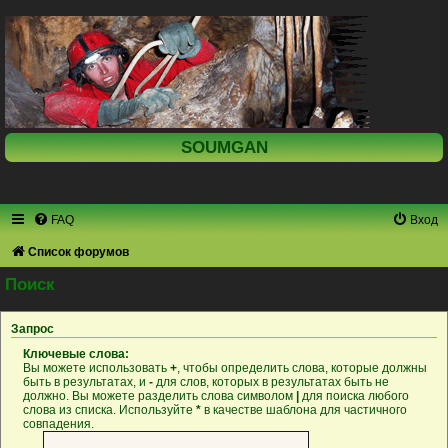
SOUMGAN
FAQ
Вход
Список форумов
Поиск
Запрос
Ключевые слова:
Вы можете использовать
+
, чтобы определить слова, которые должны
быть в результатах, и
-
для слов, которых в результатах быть не
должно. Вы можете разделить слова символом
|
для поиска любого
слова из списка. Используйте
*
в качестве шаблона для частичного
совпадения.