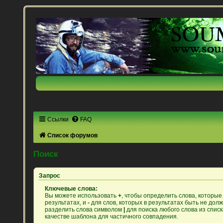
Ссылки
FAQ
Список форумов
Поиск
Запрос
Ключевые слова:
Вы можете использовать
+
, чтобы определить слова, которые
результатах, и
-
для слов, которых в результатах быть не дол
разделить слова символом
|
для поиска любого слова из спис
качестве шаблона для частичного совпадения.