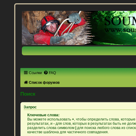
Ссылки
FAQ
Список форумов
Поиск
Запрос
Ключевые слова:
Вы можете использовать
+
, чтобы определить слова, которые
результатах, и
-
для слов, которых в результатах быть не дол
разделить слова символом
|
для поиска любого слова из спис
качестве шаблона для частичного совпадения.