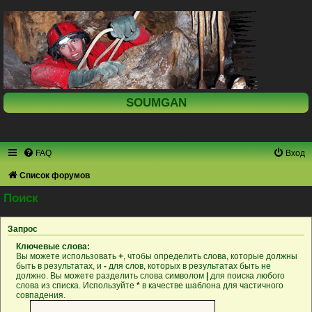
SOUMGAN
FAQ
Вход
Список форумов
Поиск
Запрос
Ключевые слова:
Вы можете использовать
+
, чтобы определить слова, которые должны
быть в результатах, и
-
для слов, которых в результатах быть не
должно. Вы можете разделить слова символом
|
для поиска любого
слова из списка. Используйте
*
в качестве шаблона для частичного
совпадения.