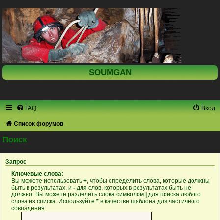
SOUMGAN
FAQ
Вход
Список форумов
Поиск
Запрос
Ключевые слова:
Вы можете использовать
+
, чтобы определить слова, которые должны
быть в результатах, и
-
для слов, которых в результатах быть не
должно. Вы можете разделить слова символом
|
для поиска любого
слова из списка. Используйте
*
в качестве шаблона для частичного
совпадения.