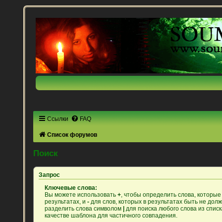
Ссылки
FAQ
Список форумов
Поиск
Запрос
Ключевые слова:
Вы можете использовать
+
, чтобы определить слова, которые
результатах, и
-
для слов, которых в результатах быть не дол
разделить слова символом
|
для поиска любого слова из спис
качестве шаблона для частичного совпадения.