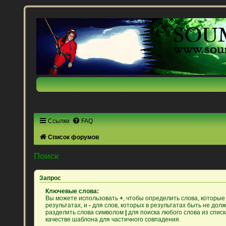
Ссылки
FAQ
Список форумов
Поиск
Запрос
Ключевые слова:
Вы можете использовать
+
, чтобы определить слова, которые
результатах, и
-
для слов, которых в результатах быть не дол
разделить слова символом
|
для поиска любого слова из спис
качестве шаблона для частичного совпадения.